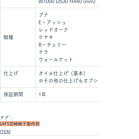
W1000 D530 H440 (mm)
ブナ
E・アッシュ
レッドオーク
樹種
ケヤキ
B・チェリー
ナラ
ウォールナット
仕上げ
オイル仕上げ（基本）
※その他の仕上げもオプションでお選びいた
保証期間
1年
タグ：
LAFS
宮崎椅子製作所
ITEM