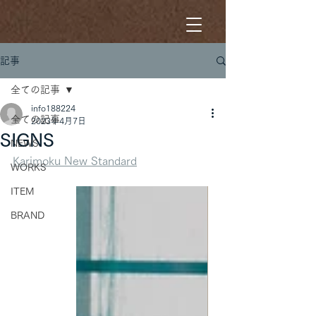
記事
全ての記事
info188224
全ての記事
2023年4月7日
SIGNS
NEWS
Karimoku New Standard
WORKS
ITEM
BRAND