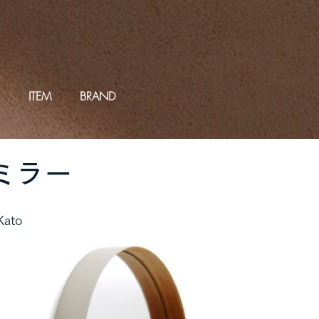
ITEM
BRAND
 ミラー
Kato