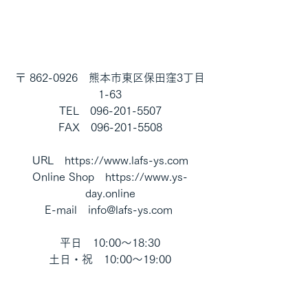
〒 862-0926　熊本市東区保田窪3丁目
1-63
TEL　096-201-5507
FAX　096-201-5508
URL　https://www.lafs-ys.com
Online Shop　https://www.ys-
day.online
E-mail　info@lafs-ys.com 
平日　10:00～18:30
土日・祝　10:00～19:00