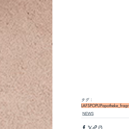
タグ：
LAFS
POPUP
apotheke_frag
NEWS