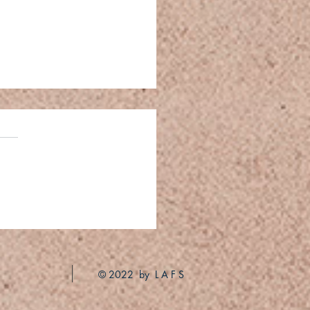
MER SALE
© 2022 by L A F S