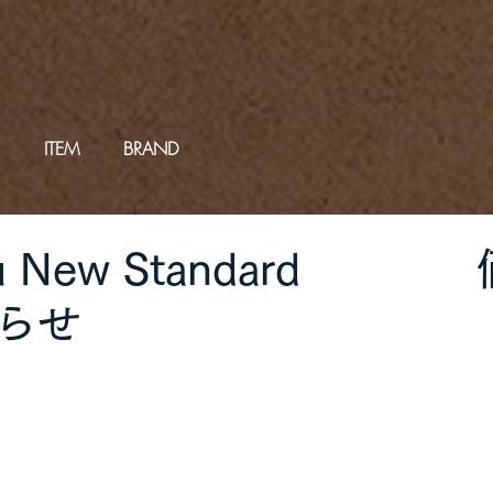
ITEM
BRAND
oku New Standard
らせ