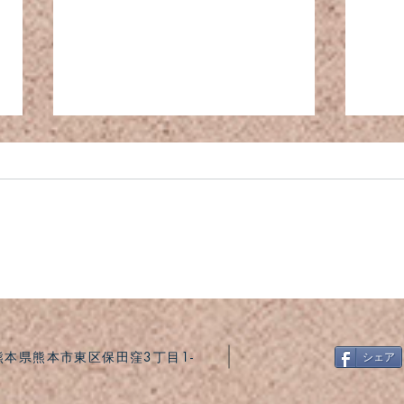
SUM
カリモク60 日本の木とKチ
ェア 開催のお知らせ
6 熊本県熊本市東区保田窪3丁目1-
シェア