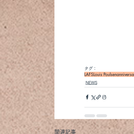
タグ：
LAFS
Louis Poulsen
annivers
NEWS
関連記事