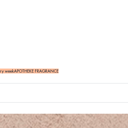
ary week
APOTHEKE FRAGRANCE