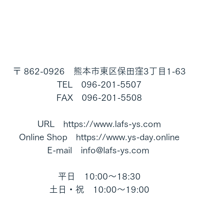
〒 862-0926　熊本市東区保田窪3丁目1-63
TEL　096-201-5507
FAX　096-201-5508
URL　https://www.lafs-ys.com
Online Shop　https://www.ys-day.online
E-mail　info@lafs-ys.com 
平日　10:00～18:30
土日・祝　10:00～19:00