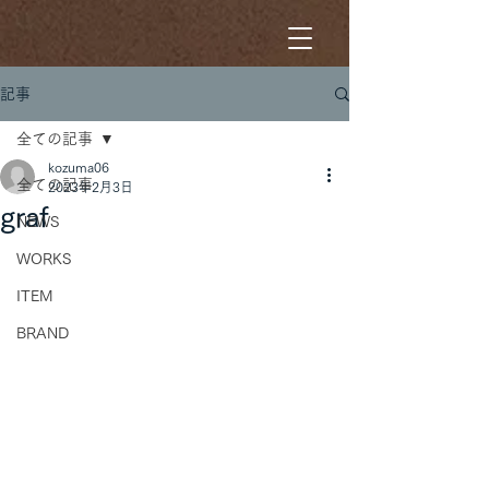
記事
全ての記事
kozuma06
全ての記事
2023年2月3日
graf
NEWS
WORKS
ITEM
BRAND