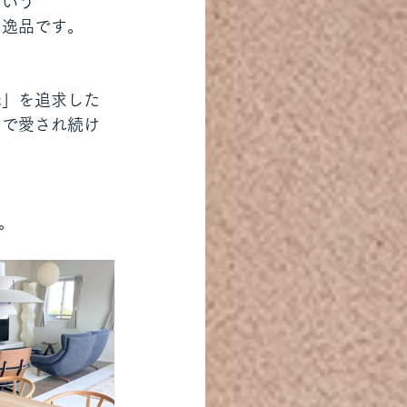
という
る逸品です。
光」を追求した
中で愛され続け
。